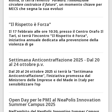
Roma, si terrà l’evento “
Forward: l’innovazione
circolare costruisce il futuro
”, un momento chiave per
MICS che segna la sua evoluzi
"Il Rispetto è Forza"
Il 17 febbraio alle ore 10:30, presso il Centro Orafo Il
Tarì, si terrà l'incontro
"Il Rispetto è Forza",
i
niziativa annuale dedicata alla prevenzione della
violenza di ge
Settimana Anticontraffazione 2025 - Dal 20
al 24 ottobre p.v.
Dal
20 al 24 ottobre 2025
si terrà la “
Settimana
Anticontraffazione
”, l’iniziativa promossa dal
Ministero delle Imprese e del Made in Italy per
sensibilizzare l’op
Open Day per le PMI al NeaPolis Innovation
Summer Campus 2025
Nell'ambito del
NeaPolis Innovation Summer Campus,