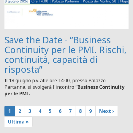
Save the Date - “Business
Continuity per le PMI. Rischi,
continuità, capacità di
risposta”
Il 18 giugno p.v. alle ore 14.00, presso Palazzo
Partanna, si svolgerà l'incontro
“Business Continuity
per le PMI.
Paginazione
Pagina
1
Page
2
Page
3
Page
4
Page
5
Page
6
Page
7
Page
8
Page
9
Pagina
Next ›
attuale
successiva
Ultima
Ultima »
pagina