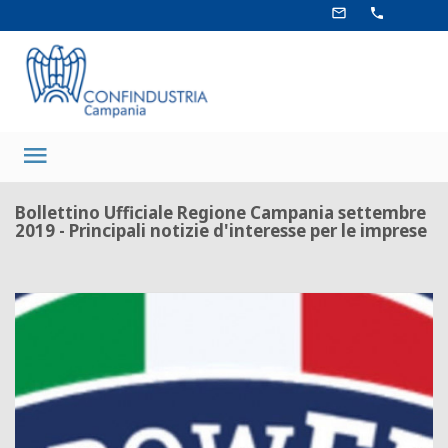
Salta
mail_outline
phone
al
contenuto
principale
Main
navigation
Bollettino Ufficiale Regione Campania settembre
2019 - Principali notizie d'interesse per le imprese