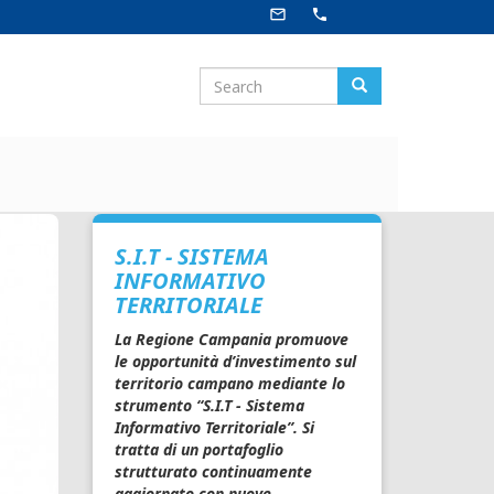
mail_outline
phone
Search
Search
Search
S.I.T - SISTEMA
INFORMATIVO
TERRITORIALE
La Regione Campania promuove
le opportunità d’investimento sul
territorio campano mediante lo
strumento “S.I.T - Sistema
Informativo Territoriale”. Si
tratta di un portafoglio
strutturato continuamente
aggiornato con nuove