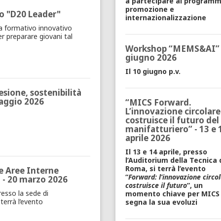
a partecipare al programm
promozione e
 "D20 Leader"
internazionalizzazione
 formativo innovativo
r preparare giovani tal
Workshop “MEMS&AI” 
giugno 2026
Il 10 giugno p.v.
esione, sostenibilità
maggio 2026
“MICS Forward.
L’innovazione circolare
costruisce il futuro del
manifatturiero” - 13 e 
aprile 2026
Il 13 e 14 aprile, presso
l’Auditorium della Tecnica 
Roma, si terrà l’evento
e Aree Interne
“
Forward: l’innovazione circo
" - 20 marzo 2026
costruisce il futuro
”, un
resso la sede di
momento chiave per MICS
terrà l’evento
segna la sua evoluzi