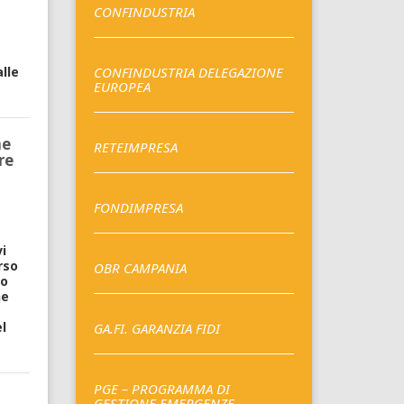
CONFINDUSTRIA
lle
CONFINDUSTRIA DELEGAZIONE
EUROPEA
ne
RETEIMPRESA
re
FONDIMPRESA
i
rso
OBR CAMPANIA
co
ne
l
GA.FI. GARANZIA FIDI
PGE – PROGRAMMA DI
GESTIONE EMERGENZE –