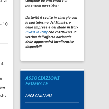
a di
campane da presentare ai
potenziali investitori.
L’attività è svolta in sinergia con
la piattaforma del Ministero
- 10
delle Imprese e del Made in Italy
Invest in Italy
che costituisce la
vetrina dell’offerta nazionale
delle opportunità localizzative
disponibili.
14
ASSOCIAZIONI
di
FEDERATE
lare
ANCE CAMPANIA
 che