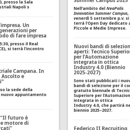
Summer Campus 2025
0, presso la Sala
triali Napoli s
Nell'ambito del
NeaPolis
Innovation Summer Campus,
v
enerdì 5 settembre p.v. si
terrà l’Open Day dedicato a
l’impresa. Un
Piccole e Medie Imprese.
generazioni per
odo di fare impresa
5:30, presso il Real
Nuovi bandi di selezio
E), si terrà l’incontro
aperti: Tecnico Superio
per l’Automazione
integrata in ottica
Industry 4.0 (Biennio
triale Campana. In
2025‑2027)
- Ascolto e
Sono stati pubblicati i nuov
i"
bandi di selezione per il co
esso la sede della
gratuito biennale di Tecni
un nuovo appuntamento
Superiore per l’Automazio
integrata in ottica
Industry 4.0, che partirà ne
biennio 2025–2027.
“Il futuro è
me motore di
cati”
Federico II Recruiting