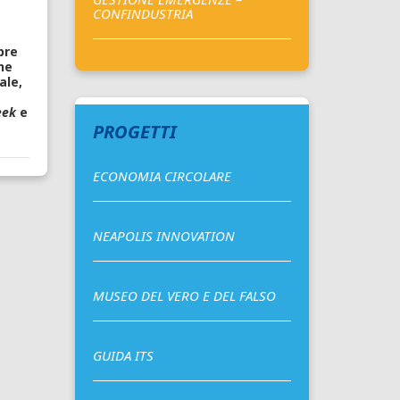
CONFINDUSTRIA
pre
ne
ale,
eek
e
PROGETTI
ECONOMIA CIRCOLARE
NEAPOLIS INNOVATION
MUSEO DEL VERO E DEL FALSO
GUIDA ITS