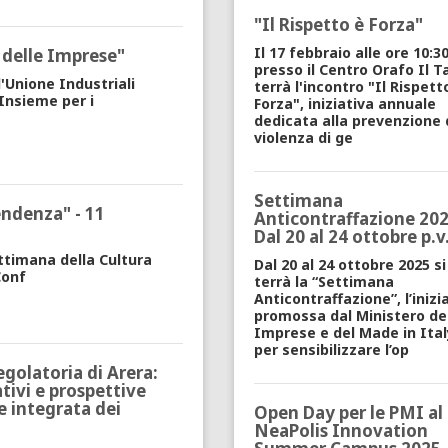
"Il Rispetto è Forza"
Il 17 febbraio alle ore 10:30
 delle Imprese"
presso il Centro Orafo Il Tar
l'Unione Industriali
terrà l'incontro
"Il Rispett
Insieme per i
Forza", i
niziativa annuale
dedicata alla prevenzione 
violenza di ge
Settimana
endenza" - 11
Anticontraffazione 202
Dal 20 al 24 ottobre p.v
ttimana della Cultura
Dal
20 al 24 ottobre 2025
si
Conf
terrà la “
Settimana
Anticontraffazione
”, l’iniz
promossa dal Ministero de
Imprese e del Made in Ital
per sensibilizzare l’op
egolatoria di Arera:
ivi e prospettive
ne integrata dei
Open Day per le PMI al
NeaPolis Innovation