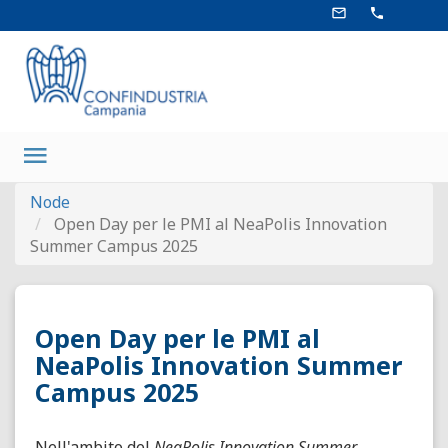
Salta
mail_outline
phone
al
contenuto
principale
Main
navigation
Node
Open Day per le PMI al NeaPolis Innovation
Summer Campus 2025
Open Day per le PMI al
NeaPolis Innovation Summer
Campus 2025
Nell'ambito del
NeaPolis Innovation Summer