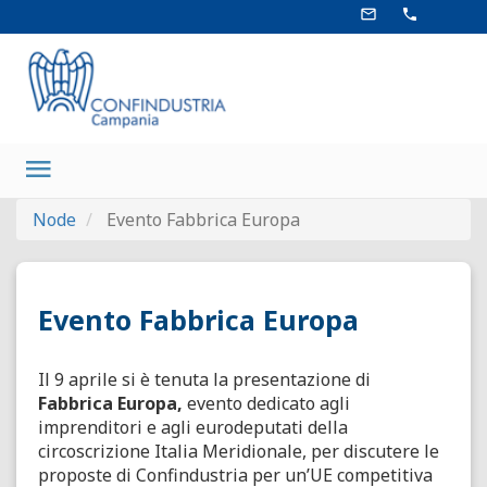
Salta
mail_outline
phone
al
contenuto
principale
Main
navigation
Node
Evento Fabbrica Europa
Evento Fabbrica Europa
Il 9 aprile si è tenuta la presentazione di
Fabbrica Europa,
evento dedicato agli
imprenditori e agli eurodeputati della
circoscrizione Italia Meridionale, per discutere le
proposte di Confindustria per un’UE competitiva