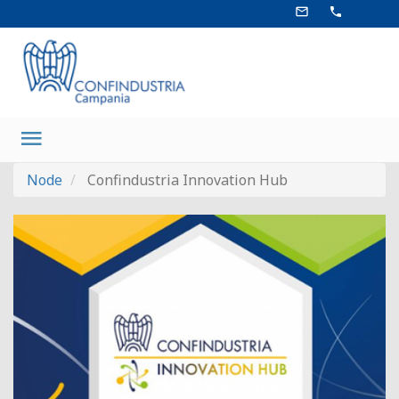
Salta
mail_outline
phone
al
contenuto
principale
Main
navigation
Node
Confindustria Innovation Hub