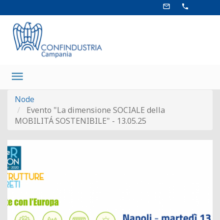
Salta
mail_outline
phone
al
contenuto
principale
Main
navigation
Node
Evento "La dimensione SOCIALE della
MOBILITÁ SOSTENIBILE" - 13.05.25